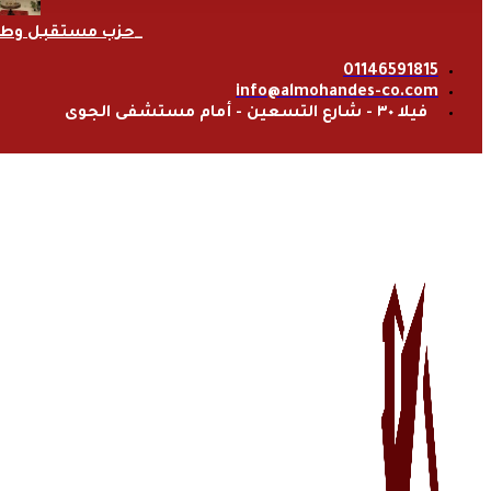
حزب مستقبل وط
01146591815
info@almohandes-co.com
فيلا ٣٠ - شارع التسعين - أمام مستشفى الجوى