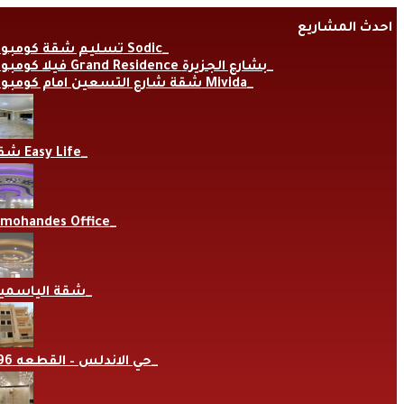
Skip
احدث المشاريع
to
content
تسليم شقة كومبوند Sodic
فيلا كومبوند Grand Residence بشارع الجزيرة
شقة شارع التسعين امام كومبوند Mivida
شقة Easy Life
lmohandes Office
شقة الياسمي
حي الاندلس – القطعه 696