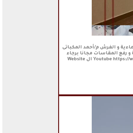
تم تسليم شقة كومبوند Sodic بشارع التسعين بالتجمع الخامس باقة # Elite # بعد إنتهاء أعمال التشطيبات النهاءية و الفرش م/أحمد المكباتى
لمختلفة و المعاينة و رفع المقاسات مجانا برجاء
الاتصال على الرقم : 01146591815 قناة م/أحمد المكباتى على ال Youtube https://www.youtube.com/channel/UCIq2J8sNAxSbeg2UaVO6lDA ال Website