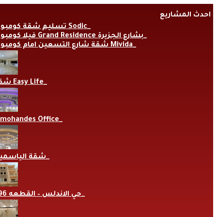
Skip
احدث المشاريع
to
content
تسليم شقة كومبوند Sodic
فيلا كومبوند Grand Residence بشارع الجزيرة
شقة شارع التسعين امام كومبوند Mivida
شقة Easy Life
lmohandes Office
شقة الياسمي
حي الاندلس – القطعه 696