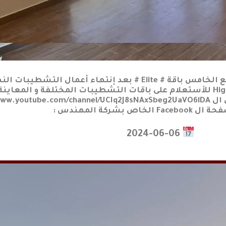
شركة المهندس للاستشارات الهندسية باقة High Super Lux للأستعلام على باقات التشطيبات ا
الخاص بشركة المهندس : https://almohandes-co.com/ صفحة ال Facebook الخاص بشركة المهندس :
2024-06-06