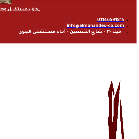
حزب مستقبل وط
01146591815
info@almohandes-co.com
فيلا ٣٠ - شارع التسعين - أمام مستشفى الجوى