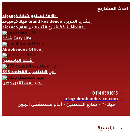
Skip
احدث المشاريع
to
content
تسليم شقة كومبوند Sodic
فيلا كومبوند Grand Residence بشارع الجزيرة
شقة شارع التسعين امام كومبوند Mivida
شقة Easy Life
Almohandes Office
شقة الياسمين
حي الاندلس – القطعه 696
حزب مستقبل وطن
01146591815
info@almohandes-co.com
فيلا ٣٠ - شارع التسعين - أمام مستشفى الجوى
الرئيسية