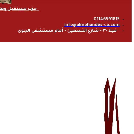
حزب مستقبل وط
01146591815
info@almohandes-co.com
فيلا ٣٠ - شارع التسعين - أمام مستشفى الجوى