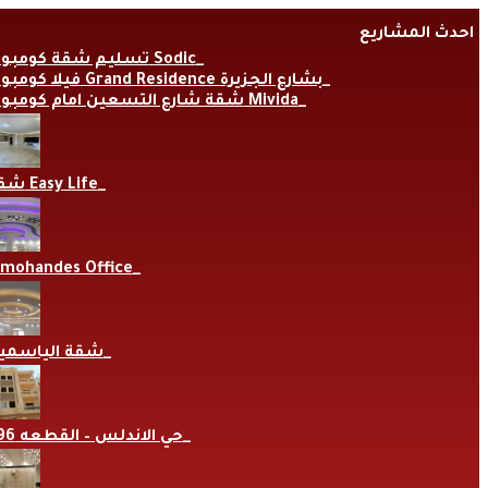
Skip
احدث المشاريع
to
content
تسليم شقة كومبوند Sodic
فيلا كومبوند Grand Residence بشارع الجزيرة
شقة شارع التسعين امام كومبوند Mivida
شقة Easy Life
lmohandes Office
شقة الياسمي
حي الاندلس – القطعه 696