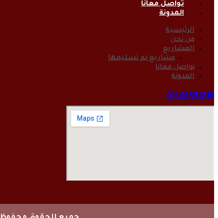
تواصل معانا
المدونة
الرئيسية
من نحن
المشاريع
مشاريع تم تسليمها
تواصل معانا
المدونة
01146591815
جميع الحقوق محفوظة © 25