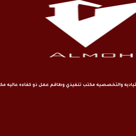
اديه والتخصصيه مكتب تنفيذي وطاقم عمل ذو كفاءه عاليه م