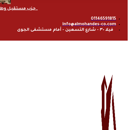
حزب مستقبل وط
01146591815
info@almohandes-co.com
فيلا ٣٠ - شارع التسعين - أمام مستشفى الجوى