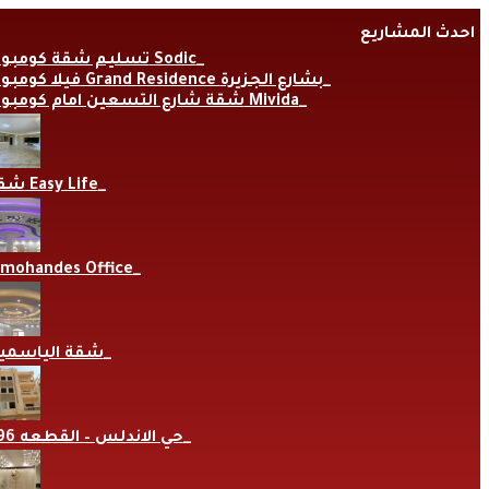
Skip
احدث المشاريع
to
content
تسليم شقة كومبوند Sodic
فيلا كومبوند Grand Residence بشارع الجزيرة
شقة شارع التسعين امام كومبوند Mivida
شقة Easy Life
lmohandes Office
شقة الياسمي
حي الاندلس – القطعه 696