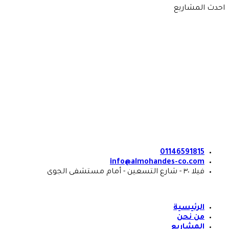
Skip
احدث المشاريع
to
content
01146591815
info@almohandes-co.com
فيلا ٣٠ - شارع التسعين - أمام مستشفى الجوى
الرئيسية
من نحن
المشاريع