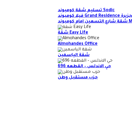
تسليم شقة كومبوند Sodic
Gr بشارع الجزيرة
وند Mivida
شقة Easy Life
Almohandes Office
شقة الياسمين
حي الاندلس – القطعه 696
حزب مستقبل وطن