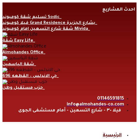
Skip
احدث المشاريع
to
content
تسليم شقة كومبوند Sodic
فيلا كومبوند Grand Residence بشارع الجزيرة
شقة شارع التسعين امام كومبوند Mivida
شقة Easy Life
Almohandes Office
شقة الياسمين
حي الاندلس – القطعه 696
حزب مستقبل وطن
01146591815
info@almohandes-co.com
فيلا ٣٠ - شارع التسعين - أمام مستشفى الجوى
الرئيسية