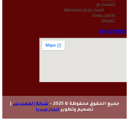
المشاريع
مشاريع تم تسليمها
تواصل معانا
المدونة
01146591815
جميع الحقوق محفوظة © 2025 -
شركة المهندس
|
تصميم وتطوير
انجاز ميديا