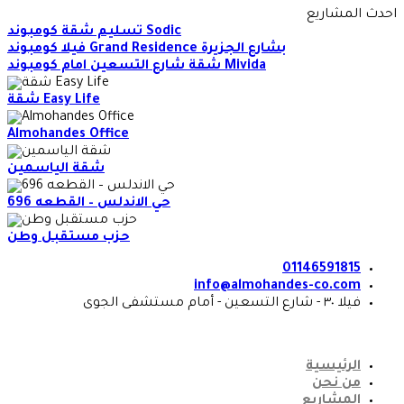
Skip
احدث المشاريع
to
تسليم شقة كومبوند Sodic
content
فيلا كومبوند Grand Residence بشارع الجزيرة
شقة شارع التسعين امام كومبوند Mivida
شقة Easy Life
Almohandes Office
شقة الياسمين
حي الاندلس – القطعه 696
حزب مستقبل وطن
01146591815
info@almohandes-co.com
فيلا ٣٠ - شارع التسعين - أمام مستشفى الجوى
الرئيسية
من نحن
المشاريع