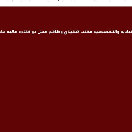
اديه والتخصصيه مكتب تنفيذي وطاقم عمل ذو كفاءه عاليه م