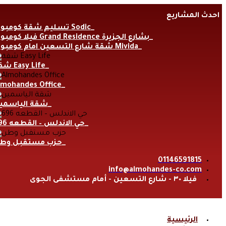
Skip
احدث المشاريع
to
content
تسليم شقة كومبوند Sodic
فيلا كومبوند Grand Residence بشارع الجزيرة
شقة شارع التسعين امام كومبوند Mivida
شقة Easy Life
lmohandes Office
شقة الياسمي
حي الاندلس – القطعه 696
حزب مستقبل وط
01146591815
info@almohandes-co.com
فيلا ٣٠ - شارع التسعين - أمام مستشفى الجوى
الرئيسية