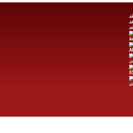
A
ن
ن