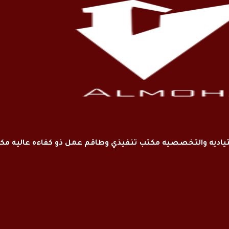
اديه والتخصصيه مكتب تنفيذي وطاقم عمل ذو كفاءه عاليه م