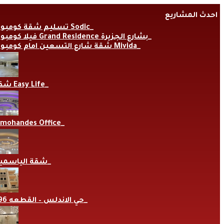
Skip
احدث المشاريع
to
content
تسليم شقة كومبوند Sodic
فيلا كومبوند Grand Residence بشارع الجزيرة
شقة شارع التسعين امام كومبوند Mivida
شقة Easy Life
lmohandes Office
شقة الياسمي
حي الاندلس – القطعه 696