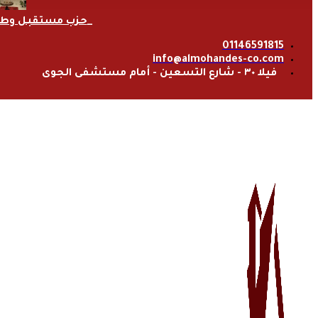
حزب مستقبل وط
01146591815
info@almohandes-co.com
فيلا ٣٠ - شارع التسعين - أمام مستشفى الجوى