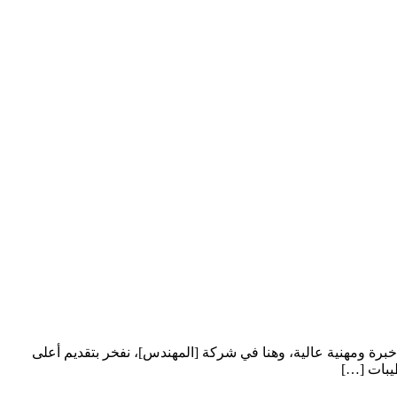
رة ومهنية عالية، وهنا في شركة [المهندس]، نفخر بتقديم أعلى
يبات […]