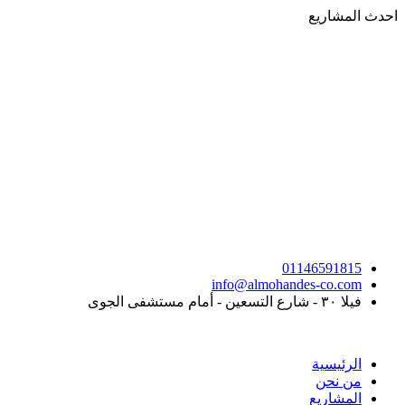
Skip
احدث المشاريع
to
content
01146591815
info@almohandes-co.com
فيلا ٣٠ - شارع التسعين - أمام مستشفى الجوى
الرئيسية
من نحن
المشاريع