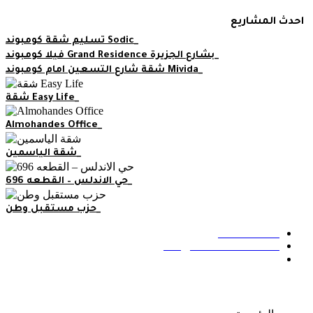
Skip
احدث المشاريع
to
content
تسليم شقة كومبوند Sodic
فيلا كومبوند Grand Residence بشارع الجزيرة
شقة شارع التسعين امام كومبوند Mivida
شقة Easy Life
Almohandes Office
شقة الياسمين
حي الاندلس – القطعه 696
حزب مستقبل وطن
01146591815
info@almohandes-co.com
فيلا ٣٠ - شارع التسعين - أمام مستشفى الجوى