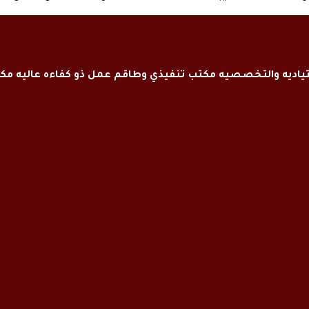
اديه والتخصصيه مكتب تنفيذي وطاقم عمل ذو كفاءه عاليه م