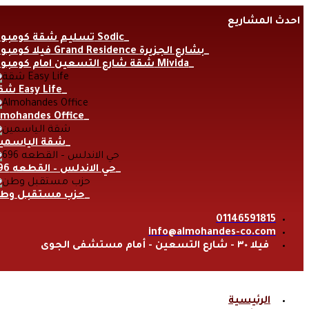
Skip
احدث المشاريع
to
content
تسليم شقة كومبوند Sodic
فيلا كومبوند Grand Residence بشارع الجزيرة
شقة شارع التسعين امام كومبوند Mivida
شقة Easy Life
lmohandes Office
شقة الياسمي
حي الاندلس – القطعه 696
حزب مستقبل وط
01146591815
info@almohandes-co.com
فيلا ٣٠ - شارع التسعين - أمام مستشفى الجوى
الرئيسية