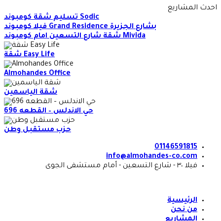
Skip
احدث المشاريع
to
تسليم شقة كومبوند Sodic
content
فيلا كومبوند Grand Residence بشارع الجزيرة
شقة شارع التسعين امام كومبوند Mivida
شقة Easy Life
Almohandes Office
شقة الياسمين
حي الاندلس – القطعه 696
حزب مستقبل وطن
01146591815
info@almohandes-co.com
فيلا ٣٠ - شارع التسعين - أمام مستشفى الجوى
الرئيسية
من نحن
المشاريع