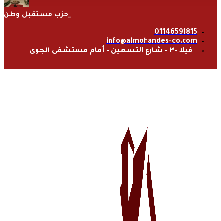
حزب مستقبل وطن
01146591815
info@almohandes-co.com
فيلا ٣٠ - شارع التسعين - أمام مستشفى الجوى