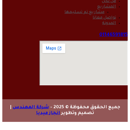
من نحن
المشاريع
مشاريع تم تسليمها
تواصل معانا
المدونة
01146591815
جميع الحقوق محفوظة © 2025 -
شركة المهندس
|
تصميم وتطوير
انجاز ميديا