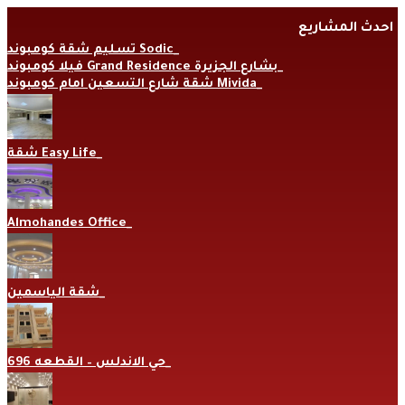
Skip
احدث المشاريع
to
content
تسليم شقة كومبوند Sodic
فيلا كومبوند Grand Residence بشارع الجزيرة
شقة شارع التسعين امام كومبوند Mivida
شقة Easy Life
Almohandes Office
شقة الياسمين
حي الاندلس – القطعه 696