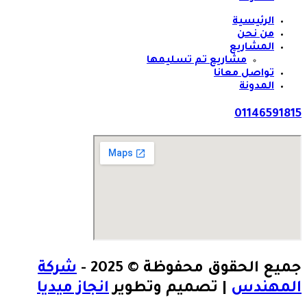
الرئيسية
من نحن
المشاريع
مشاريع تم تسليمها
تواصل معانا
المدونة
01146591815
جميع الحقوق محفوظة © 2025 -
شركة
المهندس
| تصميم وتطوير
انجاز ميديا