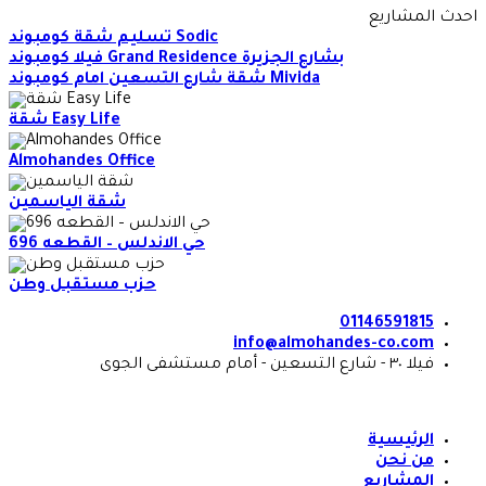
Skip
احدث المشاريع
to
تسليم شقة كومبوند Sodic
content
فيلا كومبوند Grand Residence بشارع الجزيرة
شقة شارع التسعين امام كومبوند Mivida
شقة Easy Life
Almohandes Office
شقة الياسمين
حي الاندلس – القطعه 696
حزب مستقبل وطن
01146591815
info@almohandes-co.com
فيلا ٣٠ - شارع التسعين - أمام مستشفى الجوى
الرئيسية
من نحن
المشاريع