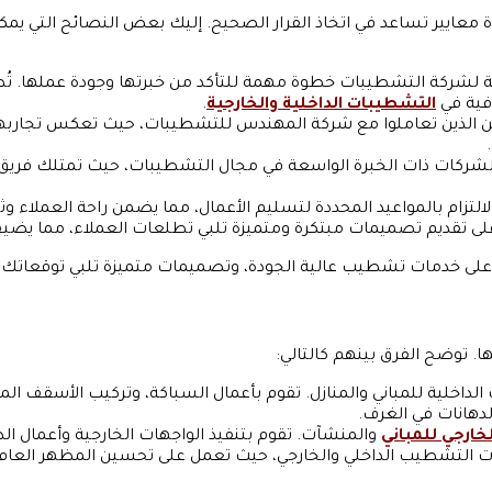
 معايير تساعد في اتخاذ القرار الصحيح. إليك بعض النصائح التي ي
بقة لشركة التشطيبات خطوة مهمة للتأكد من خبرتها وجودة عملها. ت
رافية في
التشطيبات الداخلية والخارجية
.
بقين الذين تعاملوا مع شركة المهندس للتشطيبات، حيث تعكس تجارب
شركات ذات الخبرة الواسعة في مجال التشطيبات، حيث تمتلك فري
لتزام بالمواعيد المحددة لتسليم الأعمال، مما يضمن راحة العملاء و
على تقديم تصميمات مبتكرة ومتميزة تلبي تطلعات العملاء، مما يضي
 على خدمات تشطيب عالية الجودة، وتصميمات متميزة تلبي توقعاتك
توضح الفرق بينهم كالتالي:
اخلية للمباني والمنازل. تقوم بأعمال السباكة، وتركيب الأسقف المو
لدهانات في الغرف.
ارجي للمباني
والمنشآت. تقوم بتنفيذ الواجهات الخارجية وأعمال الدي
التشطيب الداخلي والخارجي، حيث تعمل على تحسين المظهر العام للمب