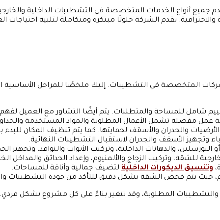
م جميع أنواع الخدمات المتخصصة في التشطيبات الداخلية والخارجية،
ة والاحترافية. تقدم الشركة حلولًا مبتكرة ومتكاملة لتلبية احتياجات 
ت المتخصصة في التشطيبات. إليك ملخصًا للمراحل الأساسية التي
تقييم شامل للمساحة والمتطلبات. يتم أيضًا التشاور مع العميل لفهم ا
طة عمل مفصلة تشمل الأعمال المطلوبة والمواد المستخدمة والجداول 
لأرضيات والجدران والأسقف لحمايتها. كما يتم تنظيف المكان للبدء ب
اء وتجهيز الأسقف والجدران لاستقبال التشطيبات النهائية.
لبورسلين، والدهانات الداخلية، وتركيب الأبواب والنوافذ، وتجهيز الحم
ارجية للشقة، وتركيب الزجاج والألمنيوم، وإعداد الحدائق والمداخل الخا
،
وتنسيق الديكورات الداخلية
لتضيف جمالية وأناقة للمساحات.
ام، حيث يتم فحص الشقة بشكل دقيق للتأكد من جودة التشطيبات والت
والتشطيبات المطلوبة، وقد تتغير بناءً على كل مشروع بشكل فردي.