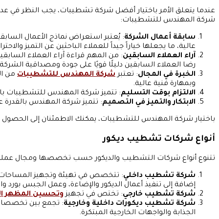
عندما يتعلق الأمر باختيار أفضل شركة تشطيبات، يجب النظر في عدة
شركة المهندس للتشطيبات:
سابقة أعمال الشركة
: يُعتبر استعراض نماذج الأعمال السا
عالية، ما يجعلها خياراً جيداً للعملاء الباحثين عن التميز والاحت
آراء العملاء السابقين
: من المهم قراءة آراء العملاء السا
رضا العملاء السابقين دليلًا قويًا على جودة ومصداقية الشركة.
الخبرة في المجال
: تعتبر
شركة المهندس للتشطيبات
من ال
وبمهارة فنية عالية.
الالتزام بوقت التسليم
: تتميز شركة المهندس للتشطيبات بالا
الابتكار والتميز في التصميم
: تتميز شركة المهندس بالقدرة 
باختيار شركة المهندس للتشطيبات، يمكنك الاطمئنان إلى الحصول
أنواع شركات تشطيب ديكور
تتنوع أنواع شركات التشطيب والديكور حسب تخصصها ومجال عملها. 
شركة تشطيب داخلي
: تتخصص في تهيئة وتجهيز المساحات الد
إضافة إلى تنفيذ أعمال الديكور والإضاءة، وعمل الجبس بورد وا
شركة تشطيب خارجي
: تختص في تجهيز
وتحسين المظهر الخ
شركة تشطيب ديكورات داخلية وخارجية
: تجمع بين تخصصات 
الجذابة والواجهات الخارجية المبتكرة.