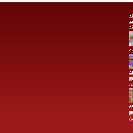
A
ن
ن