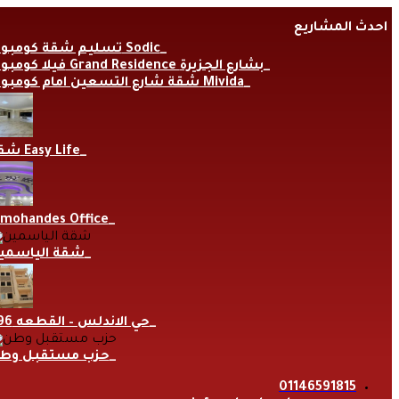
Skip
احدث المشاريع
to
content
تسليم شقة كومبوند Sodic
فيلا كومبوند Grand Residence بشارع الجزيرة
شقة شارع التسعين امام كومبوند Mivida
شقة Easy Life
lmohandes Office
شقة الياسمي
حي الاندلس – القطعه 696
حزب مستقبل وط
01146591815