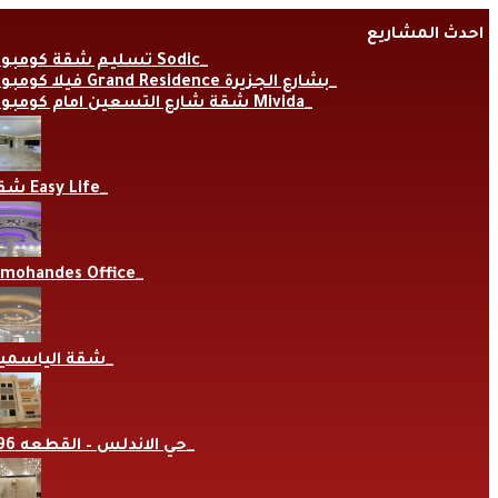
Skip
احدث المشاريع
to
content
تسليم شقة كومبوند Sodic
فيلا كومبوند Grand Residence بشارع الجزيرة
شقة شارع التسعين امام كومبوند Mivida
شقة Easy Life
lmohandes Office
شقة الياسمي
حي الاندلس – القطعه 696