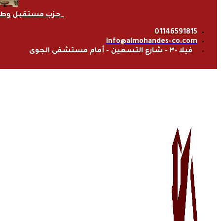
حزب مستقبل وط
01146591815
info@almohandes-co.com
فيلا ٣٠ - شارع التسعين - أمام مستشفى الجوى