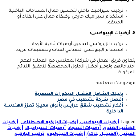
7. أرضيات السيراميك:
تركيب سيراميك داخلي لتحسين جمال المساحات الداخلية.
استخدام سيراميك خارجي لإضفاء جمال على الفناء أو
الحديقة.
8. أرضيات الإيبوكسي:
تركيب الإيبوكسي لتحقيق أرضيات ثلاثية الأبعاد.
استخدام الإيبوكسي الصناعي لمتانة وتصميمات فريدة.
يتعاون فريق العمل في شركة المهندس مع العملاء لفهم
احتياجاتهم وتوفير أفضل الحلول المخصصة لتحقيق النتائج
المرغوبة.
موضوعات متعلقة:
دليلك الشامل لافضل الديكورات العصرية
أفضل شركة تشطيب في مصر
أفكار تشطيب شقق عرايس بألوان مميزة تعزز الهندسة
الداخلية
Tagged
أرضيات الإيبوكسي
,
أرضيات الباركيه الاصطناعي
,
أرضيات
الخشب الهندي
,
أرضيات السجاد
,
أرضيات السيراميك
,
أرضيات
الفينيل (الفينيل بلاك)
,
أرضيات اللينوليوم
,
تركيب الباركيه
,