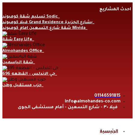
Skip
احدث المشاريع
to
content
تسليم شقة كومبوند Sodic
فيلا كومبوند Grand Residence بشارع الجزيرة
شقة شارع التسعين امام كومبوند Mivida
شقة Easy Life
Almohandes Office
شقة الياسمين
حي الاندلس – القطعه 696
حزب مستقبل وطن
01146591815
info@almohandes-co.com
فيلا ٣٠ - شارع التسعين - أمام مستشفى الجوى
الرئيسية