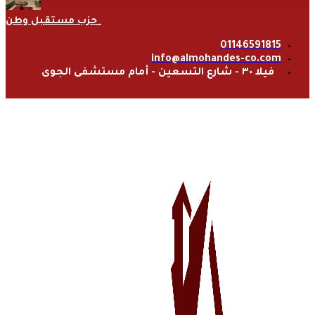
حزب مستقبل وطن
01146591815
info@almohandes-co.com
فيلا ٣٠ - شارع التسعين - أمام مستشفى الجوى