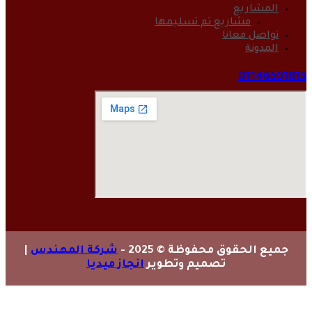
المشاريع
مشاريع تم تسليمها
تواصل معانا
المدونة
01146591815
جميع الحقوق محفوظة © 2025 -
شركة المهندس
|
تصميم وتطوير
انجاز ميديا