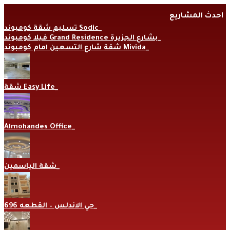
Skip
احدث المشاريع
to
content
تسليم شقة كومبوند Sodic
فيلا كومبوند Grand Residence بشارع الجزيرة
شقة شارع التسعين امام كومبوند Mivida
شقة Easy Life
Almohandes Office
شقة الياسمين
حي الاندلس – القطعه 696