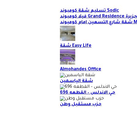
تسليم شقة كومبوند Sodic
Gr بشارع الجزيرة
وند Mivida
شقة Easy Life
Almohandes Office
شقة الياسمين
حي الاندلس – القطعه 696
حزب مستقبل وطن