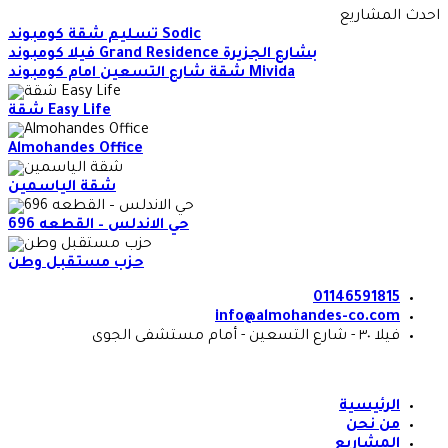
Skip
احدث المشاريع
to
تسليم شقة كومبوند Sodic
content
فيلا كومبوند Grand Residence بشارع الجزيرة
شقة شارع التسعين امام كومبوند Mivida
شقة Easy Life
Almohandes Office
شقة الياسمين
حي الاندلس – القطعه 696
حزب مستقبل وطن
01146591815
info@almohandes-co.com
فيلا ٣٠ - شارع التسعين - أمام مستشفى الجوى
الرئيسية
من نحن
المشاريع