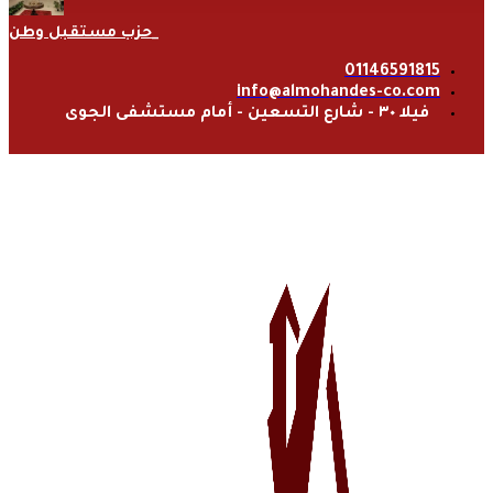
حزب مستقبل وطن
01146591815
info@almohandes-co.com
فيلا ٣٠ - شارع التسعين - أمام مستشفى الجوى