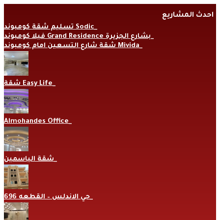
Skip
احدث المشاريع
to
content
تسليم شقة كومبوند Sodic
فيلا كومبوند Grand Residence بشارع الجزيرة
شقة شارع التسعين امام كومبوند Mivida
شقة Easy Life
Almohandes Office
شقة الياسمين
حي الاندلس – القطعه 696