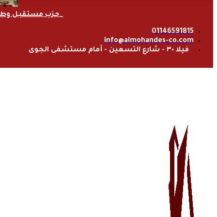
حزب مستقبل وط
01146591815
info@almohandes-co.com
فيلا ٣٠ - شارع التسعين - أمام مستشفى الجوى