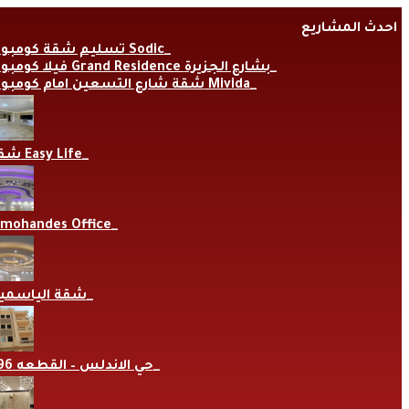
Skip
احدث المشاريع
to
content
تسليم شقة كومبوند Sodic
فيلا كومبوند Grand Residence بشارع الجزيرة
شقة شارع التسعين امام كومبوند Mivida
شقة Easy Life
lmohandes Office
شقة الياسمي
حي الاندلس – القطعه 696