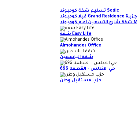
تسليم شقة كومبوند Sodic
Gr بشارع الجزيرة
وند Mivida
شقة Easy Life
Almohandes Office
شقة الياسمين
حي الاندلس – القطعه 696
حزب مستقبل وطن