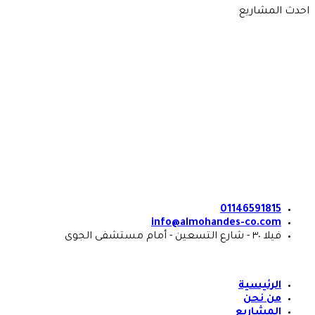
Skip
احدث المشاريع
to
content
01146591815
info@almohandes-co.com
فيلا ٣٠ - شارع التسعين - أمام مستشفى الجوى
الرئيسية
من نحن
المشاريع