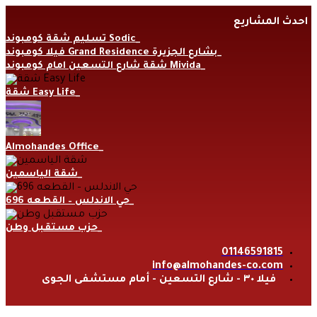
Skip
احدث المشاريع
to
content
تسليم شقة كومبوند Sodic
فيلا كومبوند Grand Residence بشارع الجزيرة
شقة شارع التسعين امام كومبوند Mivida
شقة Easy Life
Almohandes Office
شقة الياسمين
حي الاندلس – القطعه 696
حزب مستقبل وطن
01146591815
info@almohandes-co.com
فيلا ٣٠ - شارع التسعين - أمام مستشفى الجوى