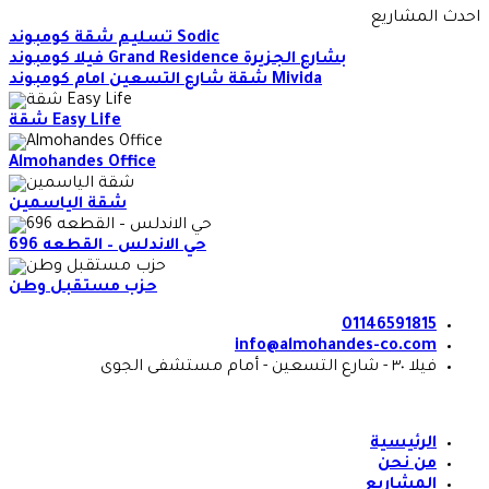
Skip
احدث المشاريع
to
تسليم شقة كومبوند Sodic
content
فيلا كومبوند Grand Residence بشارع الجزيرة
شقة شارع التسعين امام كومبوند Mivida
شقة Easy Life
Almohandes Office
شقة الياسمين
حي الاندلس – القطعه 696
حزب مستقبل وطن
01146591815
info@almohandes-co.com
فيلا ٣٠ - شارع التسعين - أمام مستشفى الجوى
الرئيسية
من نحن
المشاريع