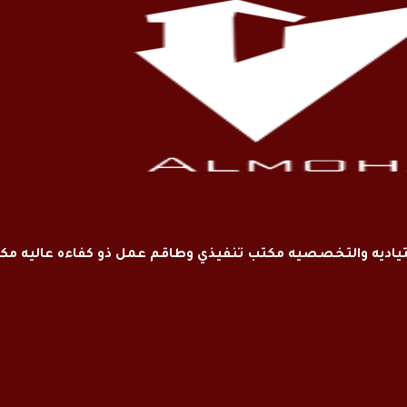
اديه والتخصصيه مكتب تنفيذي وطاقم عمل ذو كفاءه عاليه م