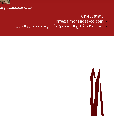
حزب مستقبل وط
01146591815
info@almohandes-co.com
فيلا ٣٠ - شارع التسعين - أمام مستشفى الجوى