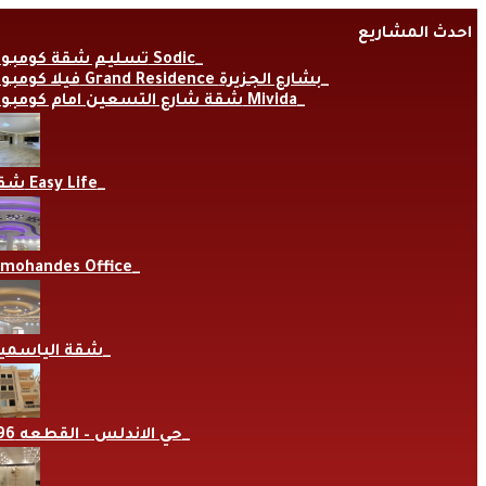
Skip
احدث المشاريع
to
content
تسليم شقة كومبوند Sodic
فيلا كومبوند Grand Residence بشارع الجزيرة
شقة شارع التسعين امام كومبوند Mivida
شقة Easy Life
lmohandes Office
شقة الياسمي
حي الاندلس – القطعه 696