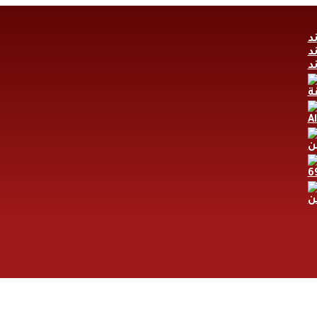
A
ن
ن