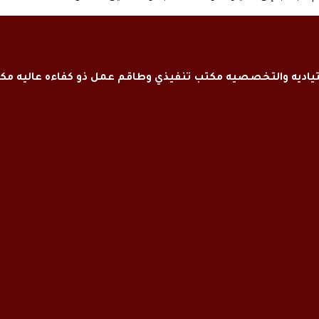
اديه والتخصصيه مكتب تنفيذي وطاقم عمل ذو كفاءه عاليه م