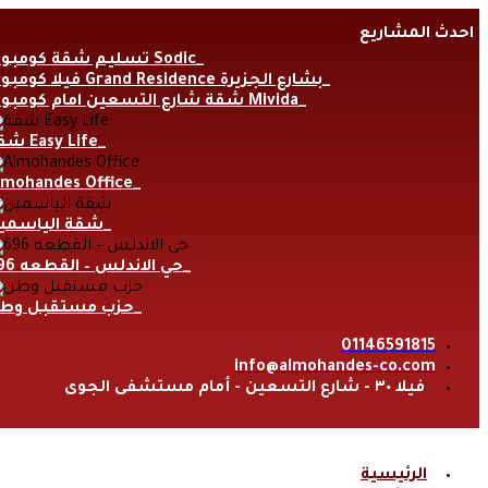
Skip
احدث المشاريع
to
content
تسليم شقة كومبوند Sodic
فيلا كومبوند Grand Residence بشارع الجزيرة
شقة شارع التسعين امام كومبوند Mivida
شقة Easy Life
lmohandes Office
شقة الياسمي
حي الاندلس – القطعه 696
حزب مستقبل وط
01146591815
info@almohandes-co.com
فيلا ٣٠ - شارع التسعين - أمام مستشفى الجوى
الرئيسية