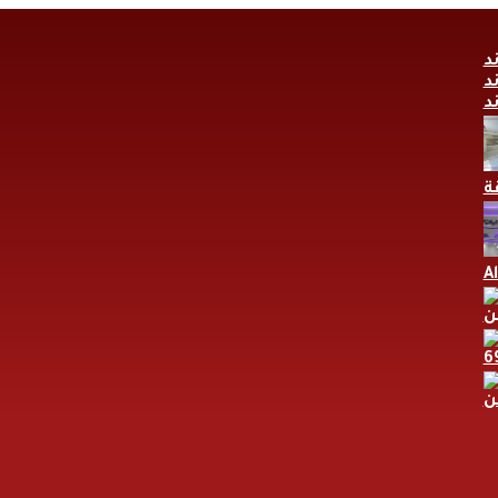
A
ن
ن