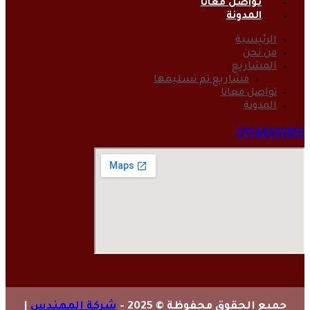
تواصل معانا
المدونة
الرئيسية
من نحن
المشاريع
مشاريع تم تسليمها
تواصل معانا
المدونة
01146591815
جميع الحقوق محفوظة © 2025 -
شركة المهندس
|