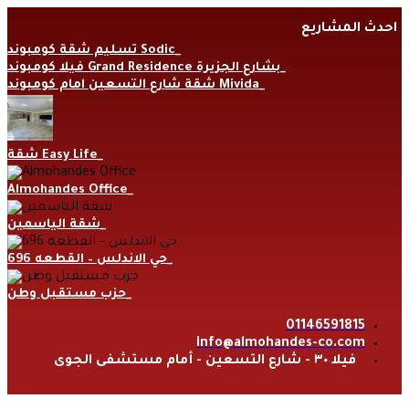
Skip
احدث المشاريع
to
content
تسليم شقة كومبوند Sodic
فيلا كومبوند Grand Residence بشارع الجزيرة
شقة شارع التسعين امام كومبوند Mivida
شقة Easy Life
Almohandes Office
شقة الياسمين
حي الاندلس – القطعه 696
حزب مستقبل وطن
01146591815
info@almohandes-co.com
فيلا ٣٠ - شارع التسعين - أمام مستشفى الجوى