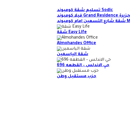
تسليم شقة كومبوند Sodic
Gr بشارع الجزيرة
وند Mivida
شقة Easy Life
Almohandes Office
شقة الياسمين
حي الاندلس – القطعه 696
حزب مستقبل وطن