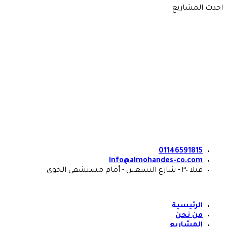
Skip
احدث المشاريع
to
content
01146591815
info@almohandes-co.com
فيلا ٣٠ - شارع التسعين - أمام مستشفى الجوى
الرئيسية
من نحن
المشاريع