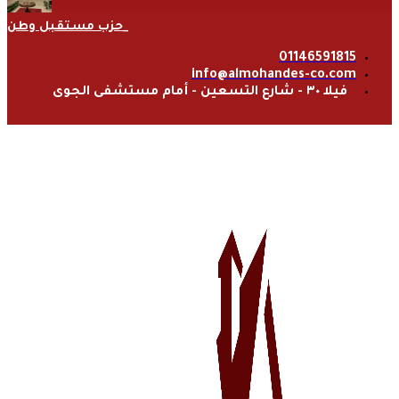
حزب مستقبل وطن
01146591815
info@almohandes-co.com
فيلا ٣٠ - شارع التسعين - أمام مستشفى الجوى