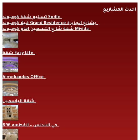
Skip
احدث المشاريع
to
content
تسليم شقة كومبوند Sodic
فيلا كومبوند Grand Residence بشارع الجزيرة
شقة شارع التسعين امام كومبوند Mivida
شقة Easy Life
Almohandes Office
شقة الياسمين
حي الاندلس – القطعه 696