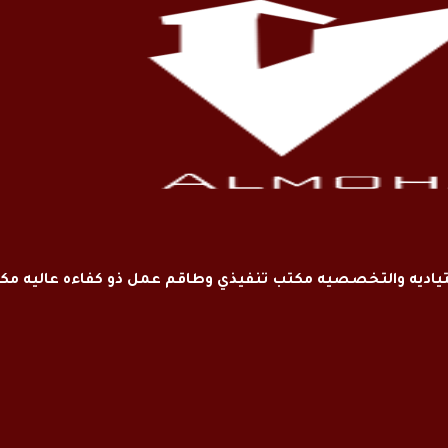
اديه والتخصصيه مكتب تنفيذي وطاقم عمل ذو كفاءه عاليه م