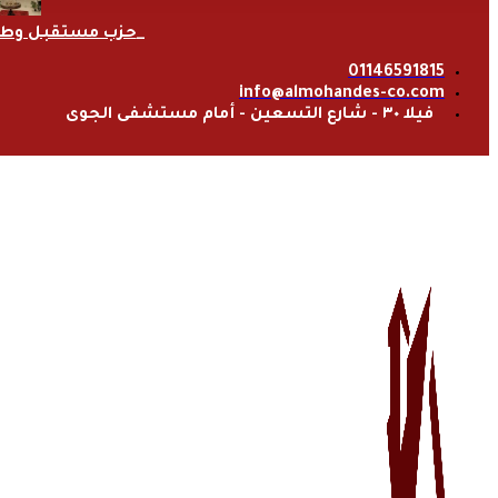
حزب مستقبل وط
01146591815
info@almohandes-co.com
فيلا ٣٠ - شارع التسعين - أمام مستشفى الجوى