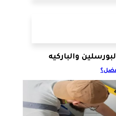
بورسلين والباركيه
أفضل؟