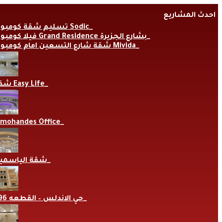
Skip
احدث المشاريع
to
content
تسليم شقة كومبوند Sodic
فيلا كومبوند Grand Residence بشارع الجزيرة
شقة شارع التسعين امام كومبوند Mivida
شقة Easy Life
lmohandes Office
شقة الياسمي
حي الاندلس – القطعه 696