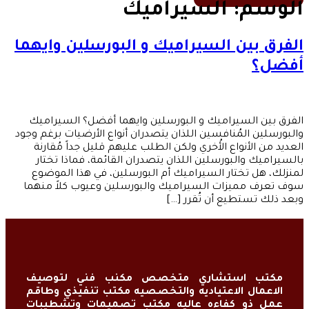
الوسم:
السيراميك
الفرق بين السيراميك و البورسلين وايهما
أفضل؟
الفرق بين السيراميك و البورسلين وايهما أفضل؟ السيراميك
والبورسلين المُنافسين اللذان يتصدران أنواع الأرضيات برغم وجود
العديد من الأنواع الأُخري ولكن الطلب عليهم قليل جداً مُقارنة
بالسيراميك والبورسلين اللذان يتصدران القائمة، فماذا تختار
لمنزلك، هل تختار السيراميك أم البورسلين، في هذا الموضوع
سوف تعرف مميزات السيراميك والبورسلين وعيوب كلاً منهما
وبعد ذلك تستطيع أن تُقرر […]
مكتب استشاري متخصص مكنب فني لتوصيف
الاعمال الاعتياديه والتخصصيه مكتب تنفيذي وطاقم
عمل ذو كفاءه عاليه مكتب تصميمات وتشطيبات