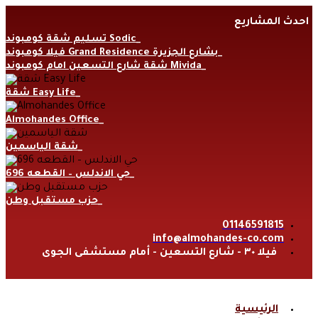
Skip
احدث المشاريع
to
content
تسليم شقة كومبوند Sodic
فيلا كومبوند Grand Residence بشارع الجزيرة
شقة شارع التسعين امام كومبوند Mivida
شقة Easy Life
Almohandes Office
شقة الياسمين
حي الاندلس – القطعه 696
حزب مستقبل وطن
01146591815
info@almohandes-co.com
فيلا ٣٠ - شارع التسعين - أمام مستشفى الجوى
الرئيسية