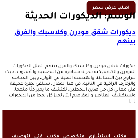
اطلب عرض سعر
الوسم:
الديكورات الحديثة
ديكورات شقق مودرن وكلاسيك والفرق
بينهم
ديكورات شقق مودرن وكلاسيك والفرق بينهم، تمثل الديكورات
المودرن والكلاسيكية تجربة متنافرة من التصميم والأسلوب، حيث
تتراوح بين البساطة والهندسة النقية في الأولى، وبين الفخامة
والزخارف الراقية في الثانية. في هذا المقال، سنلقي نظرة عميقة
على معاني كل من هذين النمطين، نكتشف ما يميز كلًا منهما،
ونستكشف العناصر والمفاهيم التي تميز كل نمط من الديكورات.
[…]
مكتب استشاري متخصص مكنب فني لتوصيف