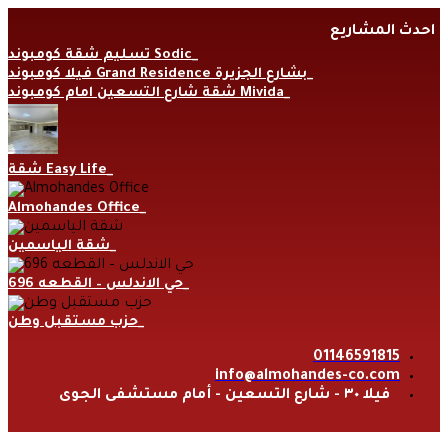
Skip
احدث المشاريع
to
content
تسليم شقة كومبوند Sodic
فيلا كومبوند Grand Residence بشارع الجزيرة
شقة شارع التسعين امام كومبوند Mivida
شقة Easy Life
Almohandes Office
شقة الياسمين
حي الاندلس – القطعه 696
حزب مستقبل وطن
01146591815
info@almohandes-co.com
فيلا ٣٠ - شارع التسعين - أمام مستشفى الجوى