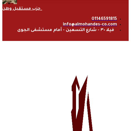
حزب مستقبل وطن
01146591815
info@almohandes-co.com
فيلا ٣٠ - شارع التسعين - أمام مستشفى الجوى