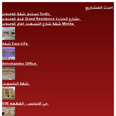
Skip
احدث المشاريع
to
content
تسليم شقة كومبوند Sodic
فيلا كومبوند Grand Residence بشارع الجزيرة
شقة شارع التسعين امام كومبوند Mivida
شقة Easy Life
Almohandes Office
شقة الياسمين
حي الاندلس – القطعه 696