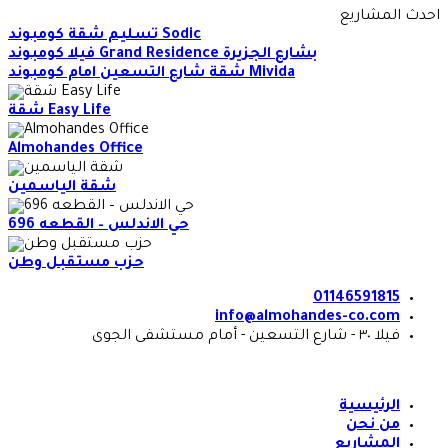
Skip
احدث المشاريع
to
تسليم شقة كومبوند Sodic
content
فيلا كومبوند Grand Residence بشارع الجزيرة
شقة شارع التسعين امام كومبوند Mivida
شقة Easy Life
Almohandes Office
شقة الياسمين
حي الاندلس – القطعه 696
حزب مستقبل وطن
01146591815
info@almohandes-co.com
فيلا ٣٠ - شارع التسعين - أمام مستشفى الجوى
الرئيسية
من نحن
المشاريع