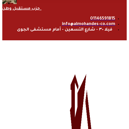
حزب مستقبل وطن
01146591815
info@almohandes-co.com
فيلا ٣٠ - شارع التسعين - أمام مستشفى الجوى