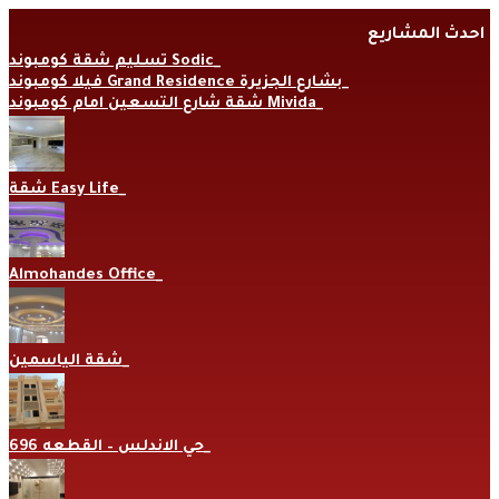
Skip
احدث المشاريع
to
content
تسليم شقة كومبوند Sodic
فيلا كومبوند Grand Residence بشارع الجزيرة
شقة شارع التسعين امام كومبوند Mivida
شقة Easy Life
Almohandes Office
شقة الياسمين
حي الاندلس – القطعه 696