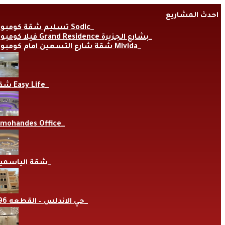
Skip
احدث المشاريع
to
content
تسليم شقة كومبوند Sodic
فيلا كومبوند Grand Residence بشارع الجزيرة
شقة شارع التسعين امام كومبوند Mivida
شقة Easy Life
lmohandes Office
شقة الياسمي
حي الاندلس – القطعه 696