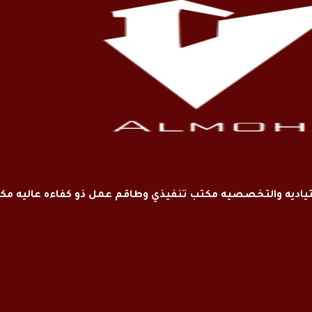
اديه والتخصصيه مكتب تنفيذي وطاقم عمل ذو كفاءه عاليه م