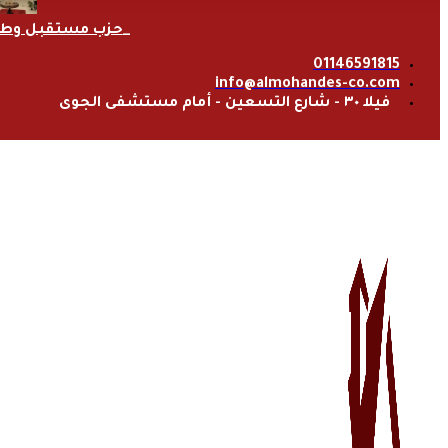
حزب مستقبل وط
01146591815
info@almohandes-co.com
فيلا ٣٠ - شارع التسعين - أمام مستشفى الجوى