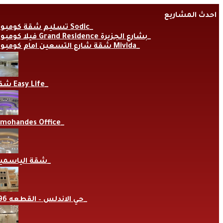
Skip
احدث المشاريع
to
content
تسليم شقة كومبوند Sodic
فيلا كومبوند Grand Residence بشارع الجزيرة
شقة شارع التسعين امام كومبوند Mivida
شقة Easy Life
lmohandes Office
شقة الياسمي
حي الاندلس – القطعه 696