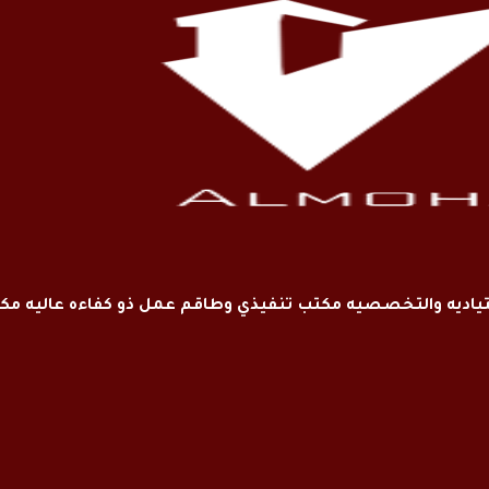
اديه والتخصصيه مكتب تنفيذي وطاقم عمل ذو كفاءه عاليه م