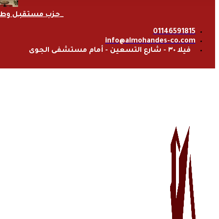
حزب مستقبل وط
01146591815
info@almohandes-co.com
فيلا ٣٠ - شارع التسعين - أمام مستشفى الجوى