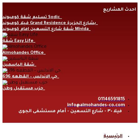
Skip
احدث المشاريع
to
content
تسليم شقة كومبوند Sodic
فيلا كومبوند Grand Residence بشارع الجزيرة
شقة شارع التسعين امام كومبوند Mivida
شقة Easy Life
Almohandes Office
شقة الياسمين
حي الاندلس – القطعه 696
حزب مستقبل وطن
01146591815
info@almohandes-co.com
فيلا ٣٠ - شارع التسعين - أمام مستشفى الجوى
الرئيسية