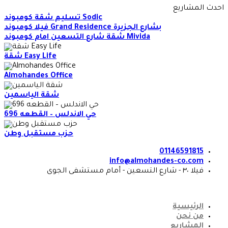
Skip
احدث المشاريع
to
تسليم شقة كومبوند Sodic
content
فيلا كومبوند Grand Residence بشارع الجزيرة
شقة شارع التسعين امام كومبوند Mivida
شقة Easy Life
Almohandes Office
شقة الياسمين
حي الاندلس – القطعه 696
حزب مستقبل وطن
01146591815
info@almohandes-co.com
فيلا ٣٠ - شارع التسعين - أمام مستشفى الجوى
الرئيسية
من نحن
المشاريع