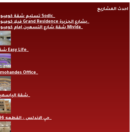
Skip
احدث المشاريع
to
content
تسليم شقة كومبوند Sodic
فيلا كومبوند Grand Residence بشارع الجزيرة
شقة شارع التسعين امام كومبوند Mivida
شقة Easy Life
lmohandes Office
شقة الياسمي
حي الاندلس – القطعه 696