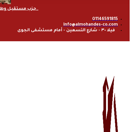
حزب مستقبل وط
01146591815
info@almohandes-co.com
فيلا ٣٠ - شارع التسعين - أمام مستشفى الجوى