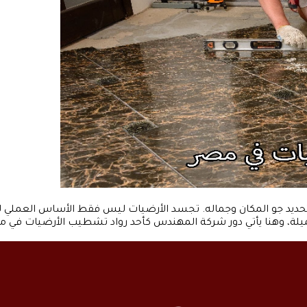
 تحديد جو المكان وجماله. تجسد الأرضيات ليس فقط الأساس العملي لل
لة، وهنا يأتي دور شركة المهندس كأحد رواد تشطيب الأرضيات في مص