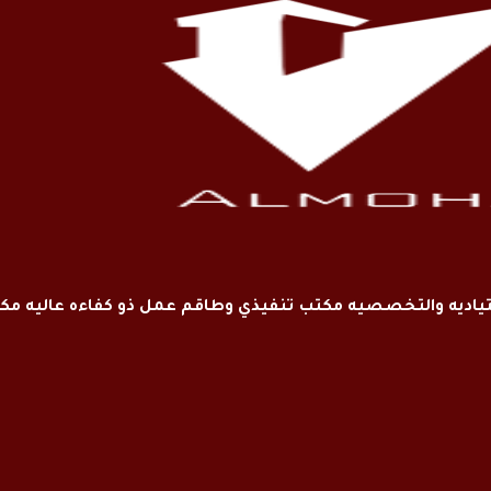
اديه والتخصصيه مكتب تنفيذي وطاقم عمل ذو كفاءه عاليه م