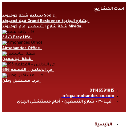
Skip
احدث المشاريع
to
content
تسليم شقة كومبوند Sodic
فيلا كومبوند Grand Residence بشارع الجزيرة
شقة شارع التسعين امام كومبوند Mivida
شقة Easy Life
Almohandes Office
شقة الياسمين
حي الاندلس – القطعه 696
حزب مستقبل وطن
01146591815
info@almohandes-co.com
فيلا ٣٠ - شارع التسعين - أمام مستشفى الجوى
الرئيسية