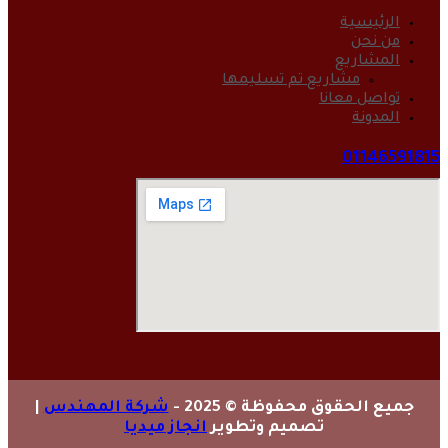
الرئيسية
من نحن
المشاريع
مشاريع تم تسليمها
تواصل معانا
المدونة
01146591815
جميع الحقوق محفوظة © 2025 -
شركة المهندس
|
تصميم وتطوير
انجاز ميديا